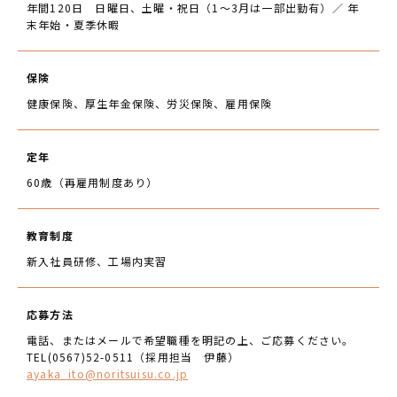
年間120日 日曜日、土曜・祝日（1～3月は一部出勤有）／ 年
末年始・夏季休暇
保険
健康保険、厚生年金保険、労災保険、雇用保険
定年
60歳（再雇用制度あり）
教育制度
新入社員研修、工場内実習
応募方法
電話、またはメールで希望職種を明記の上、ご応募ください。
TEL(0567)52-0511（採用担当 伊藤）
ayaka_ito@noritsuisu.co.jp