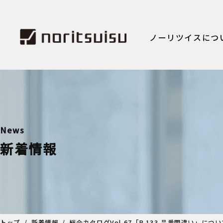
ノーリツイスにつ
News
新着情報
トップ
新着情報
総合カタログVol.67「P.133 品番間違い」につ