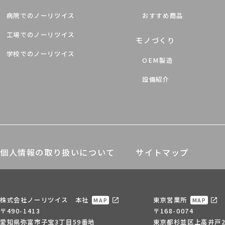
病院でのノーリツイス
おすすめ商品
工場でのノーリツイス
モノづくり
学校でのノーリツイス
OEM製造
設備紹介
個人情報の取り扱いについて
サイトマップ
株式会社ノーリツイス 本社
東京営業所
MAP
MAP
〒490-1413
〒168-0074
愛知県弥富市子宝3丁目59番地
東京都杉並区上高井戸2